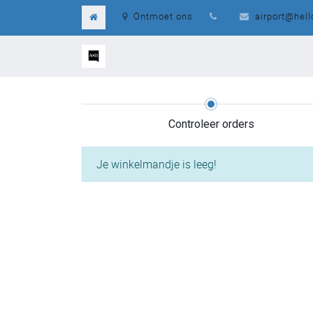
Ontmoet ons
airport@hel
Controleer orders
Je winkelmandje is leeg!