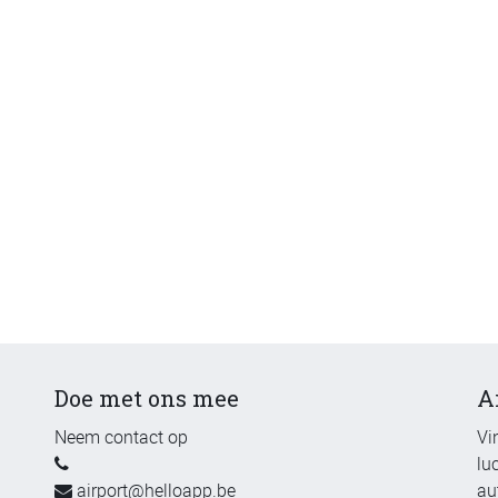
Doe met ons mee
A
Neem contact op
Vi
lu
airport@helloapp.be
au