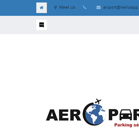
Meet us
airport@helloapp