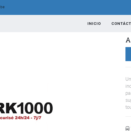
.be
INICIO
CONTÁC
A
Un
in
pa
su
to