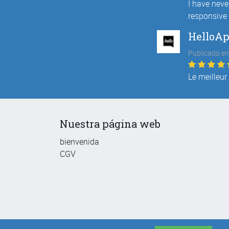
I have neve
responsive 
HelloA
Publicado en
Le meilleur
Nuestra página web
bienvenida
CGV