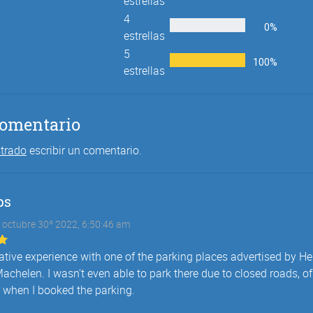
estrellas
4
0%
estrellas
5
100%
estrellas
comentario
strado
escribir un comentario.
ps
 octubre 30º 2022, 6:50:46 am
ative experience with one of the parking places advertised by He
achelen. I wasn't even able to park there due to closed roads, o
 when I booked the parking.