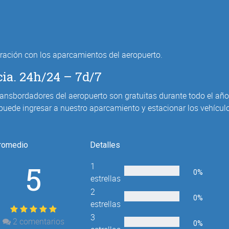
ación con los aparcamientos del aeropuerto.
cia. 24h/24 – 7d/7
ransbordadores del aeropuerto son gratuitas durante todo el año.E
puede ingresar a nuestro aparcamiento y estacionar los vehícul
romedio
Detalles
5
1
0%
estrellas
2
0%
estrellas
3
2
comentarios
0%