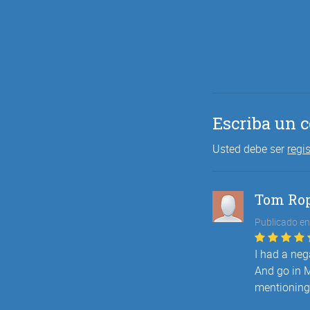
Escriba un 
Usted debe ser
regi
Tom Ro
Publicado en
I had a neg
And go in M
mentioning