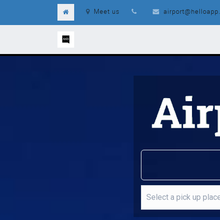
Meet us
airport@helloapp