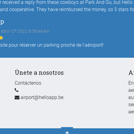
r received a reply from these cowboys at Park And Go, but Hello
and cooperative. They have reimbursed the money, so 5 stars for
pp
 abril 12º 2022, 8:36:44 am
 site pour réserver un parking proche de l'aéroport!
Únete a nosotros
A
Contáctenos
En
ae
airport@helloapp.be
au
se
ae