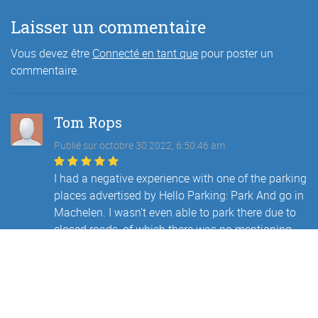
Laisser un commentaire
Vous devez être
Connecté en tant que
pour poster un
commentaire.
Tom Rops
Publié sur octobre 30 2022, 6:50:46 am
I had a negative experience with one of the parking
places advertised by Hello Parking: Park And go in
Machelen. I wasn't even able to park there due to
closed roads, of which there was no mentioning
when I booked the parking.
I have never received a reply from these cowboys
at Park And Go, but Hello Parking was very
responsive and cooperative. They have reimbursed