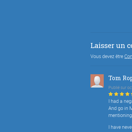
Laisser un 
Vous devez être
Con
Tom Ro
Publié sur o
I had a neg
And go in M
mentioning
I have neve