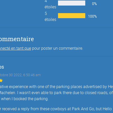
4
0%
étoiles
5
100%
étoiles
commentaire
necté en tant que
pour poster un commentaire.
ps
ctobre 30 2022, 6:50:46 am
ative experience with one of the parking places advertised by He
achelen. I wasn't even able to park there due to closed roads, o
 when I booked the parking.
r received a reply from these cowboys at Park And Go, but Hello