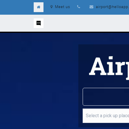
Meet us
airport@helloapp