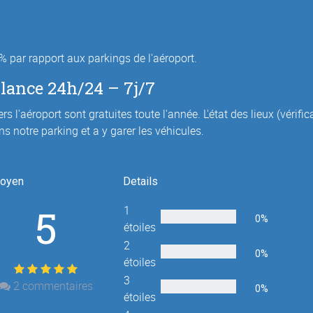
 par rapport aux parkings de l'aéroport.
llance 24h/24 – 7j/7
s l'aéroport sont gratuites toute l'année. L'état des lieux (vérific
ns notre parking et a y garer les véhicules.
oyen
Details
5
1
0%
étoiles
2
0%
étoiles
3
2
commentaires
0%
étoiles