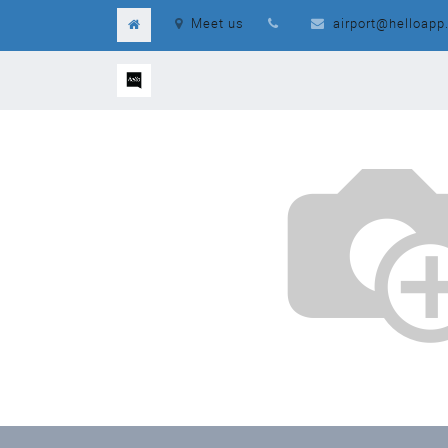
Meet us
airport@helloapp