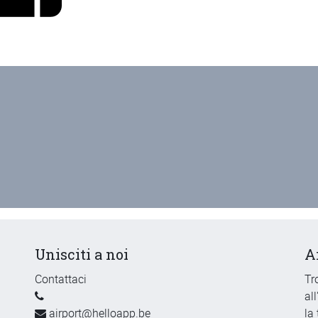
Unisciti a noi
A
Contattaci
Tr
al
airport@helloapp.be
la