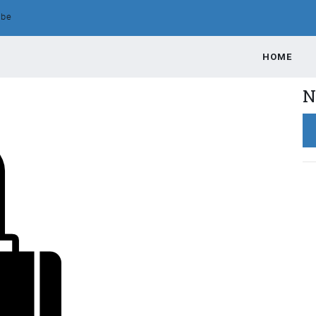
.be
HOME
N